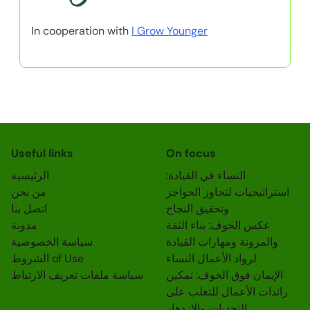
In cooperation with
I Grow Younger
Useful links
On focus
النساء في القيادة:
الرئيسية
استراتيجيات لتجاوز الحواجز
من نحن
وتحقيق النجاح
اتصل بنا
عكس الخوف: بناء الثقة
مدونة
والمرونة ومهارات القيادة
سياسة الخصوصية
لرواد الأعمال النساء
الشروط of Use
الإيمان فوق الخوف: تمكين
سياسة ملفات تعريف الارتباط
رائدات الأعمال للتغلب على
التحديات والازدهار