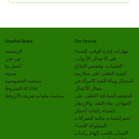
Useful links
On focus
مهارات إدارة الوقت للنساء
الرئيسية
في الأعمال: الأدوات،
من نحن
التقنيات، وقصص النجاح
اتصل بنا
كيفية التغلب على متلازمة
مدونة
المحتال وبناء الثقة كامرأة في
سياسة الخصوصية
مجال الأعمال
الشروط of Use
الحقيقة الصادقة: التغلب على
سياسة ملفات تعريف الارتباط
الحواجز، بناء الثقة، والازدهار
كنساء رائدات أعمال
استراتيجيات مالية للشركات
المملوكة للنساء
الإيمان بالحب: إلهام رائدات