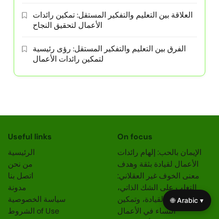
العلاقة بين التعليم والتفكير المستقل: تمكين رائدات
الأعمال لتحقيق النجاح
الفرق بين التعليم والتفكير المستقل: رؤى رئيسية
لتمكين رائدات الأعمال
Useful links
On focus
الإيمان بالحب: إلهام رائدات
الرئيسية
الأعمال لقيادة بثقة وهدف
من نحن
معنى الخوف غير العقلاني:
اتصل بنا
التغلب على الشك الذاتي،
مدونة
احتضان القيادة، وتمكين
سياسة الخصوصية
🌐 Arabic ▾
النساء في الأعمال
الشروط of Use