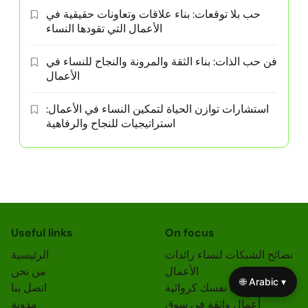
حب بلا توقعات: بناء علاقات وتعاونات حقيقية في
الأعمال التي تقودها النساء
فن حب الذات: بناء الثقة والمرونة والنجاح للنساء في
الأعمال
استشارات توازن الحياة لتمكين النساء في الأعمال:
استراتيجيات للنجاح والرفاهية
Useful links
On focus
نصائح الشبكات لنساء رائدات
الرئيسية
الأعمال
من نحن
🌐 Arabic ▾
كيفية اكتشاف نفسك كروائية
اتصل بنا
أعمال واثقة في سوق
مدونة